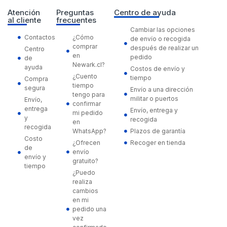
Atención
Preguntas
Centro de ayuda
al cliente
frecuentes
Cambiar las opciones
Contactos
¿Cómo
de envío o recogida
comprar
después de realizar un
Centro
en
pedido
de
Newark.cl?
ayuda
Costos de envío y
¿Cuento
tiempo
Compra
tiempo
segura
Envío a una dirección
tengo para
militar o puertos
Envío,
confirmar
entrega
Envío, entrega y
mi pedido
y
recogida
en
recogida
WhatsApp?
Plazos de garantía
Costo
¿Ofrecen
Recoger en tienda
de
envío
envío y
gratuito?
tiempo
¿Puedo
realiza
cambios
en mi
pedido una
vez