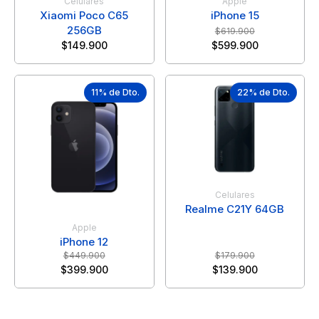
Celulares
Apple
Xiaomi Poco C65
iPhone 15
256GB
$
619.900
$
149.900
$
599.900
11% de Dto.
22% de Dto.
Celulares
Realme C21Y 64GB
Apple
iPhone 12
$
449.900
$
179.900
$
399.900
$
139.900