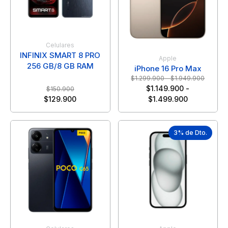
Celulares
INFINIX SMART 8 PRO
Apple
256 GB/8 GB RAM
iPhone 16 Pro Max
$
1.299.900
-
$
1.949.900
$
1.149.900
-
$
150.900
$
129.900
$
1.499.900
3% de Dto.