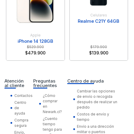
Celulares
Realme C21Y 64GB
Apple
iPhone 14 128GB
$
529.900
$
179.900
$
479.900
$
139.900
Atención
Preguntas
Centro de ayuda
al cliente
frecuentes
Cambiar las opciones
Contactos
¿Cómo
de envío o recogida
comprar
después de realizar un
Centro
en
pedido
de
Newark.cl?
ayuda
Costos de envío y
¿Cuento
tiempo
Compra
tiempo
segura
Envío a una dirección
tengo para
militar o puertos
Envío,