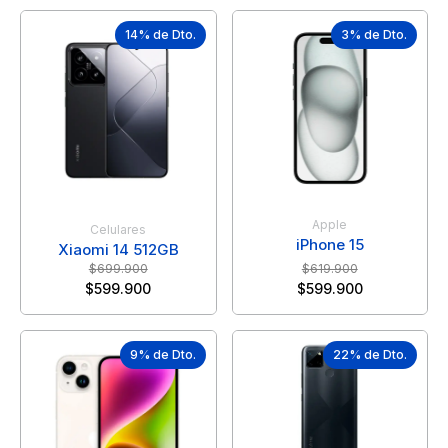
14% de Dto.
3% de Dto.
Apple
Celulares
iPhone 15
Xiaomi 14 512GB
$
699.900
$
619.900
$
599.900
$
599.900
9% de Dto.
22% de Dto.