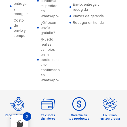
confirmar
entrega
Envío, entrega y
mi pedido
y
recogida
en
recogida
WhatsApp?
Plazos de garantía
Costo
¿Ofrecen
Recoger en tienda
de
envío
envío y
gratuito?
tiempo
¿Puedo
realiza
cambios
en mi
pedido una
vez
confirmado
en
WhatsApp?
Recogida rápida
12 cuotas
Garantía en
Lo último
0
y sencilla
sin interés
tus productos
en tecnología