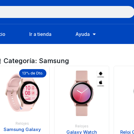
cio
Ir a tienda
Ayuda
Categoría: Samsung
13% de Dto.
Relojes
Relojes
Samsung Galaxy
Galaxy Watch
Reloj