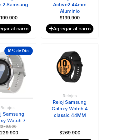
e 2 Samsung
Active2 44mm
Aluminio
$
199.900
$
199.900
egar al carro
Agregar al carro
18% de Dto.
Relojes
Reloj Samsung
Relojes
Galaxy Watch 4
oj Samsung
classic 44MM
xy Watch 7
$
279.900
229.900
$
269.900