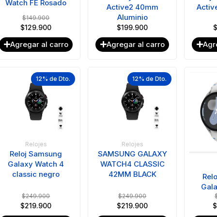
Watch FE Rosado
Active2 40mm
Activ
Aluminio
$
149.900
$
129.900
$
199.900
Agregar al carro
Agregar al carro
Agr
12% de Dto.
12% de Dto.
Relojes
Relojes
Reloj Samsung
SAMSUNG GALAXY
Galaxy Watch 4
WATCH4 CLASSIC
classic negro
42MM BLACK
Rel
Gala
$
249.900
$
249.900
$
219.900
$
219.900
$