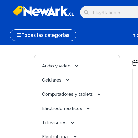
Todas las categorías
Ini
Audio y video
Celulares
Audífonos
Computadores y tablets
Accesorios
Cámaras
Apple
Electrodomésticos
All In One
Apple
Drones
Beats Audio
Accesorios
Televisores
Cocinas
Componentes
Asus
Electrohogar