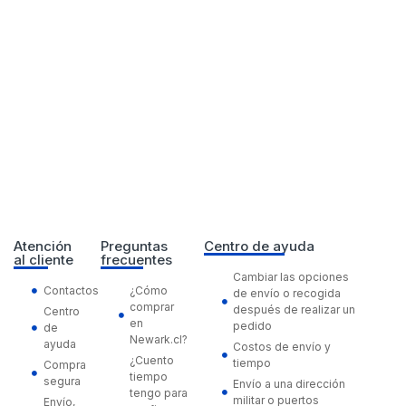
Atención
Preguntas
Centro de ayuda
al cliente
frecuentes
Cambiar las opciones
Contactos
¿Cómo
de envío o recogida
comprar
después de realizar un
Centro
en
pedido
de
Newark.cl?
ayuda
Costos de envío y
¿Cuento
tiempo
Compra
tiempo
segura
Envío a una dirección
tengo para
militar o puertos
Envío,