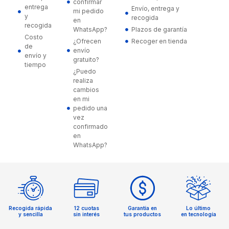
confirmar
entrega
Envío, entrega y
mi pedido
y
recogida
en
recogida
WhatsApp?
Plazos de garantía
Costo
¿Ofrecen
Recoger en tienda
de
envío
envío y
gratuito?
tiempo
¿Puedo
realiza
cambios
en mi
pedido una
vez
confirmado
en
WhatsApp?
Recogida rápida
12 cuotas
Garantía en
Lo último
y sencilla
sin interés
tus productos
en tecnología