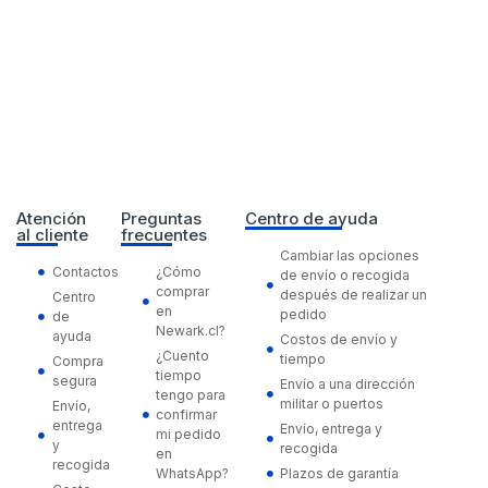
Atención
Preguntas
Centro de ayuda
al cliente
frecuentes
Cambiar las opciones
Contactos
¿Cómo
de envío o recogida
comprar
después de realizar un
Centro
en
pedido
de
Newark.cl?
ayuda
Costos de envío y
¿Cuento
tiempo
Compra
tiempo
segura
Envío a una dirección
tengo para
militar o puertos
Envío,
confirmar
entrega
Envío, entrega y
mi pedido
y
recogida
en
recogida
WhatsApp?
Plazos de garantía