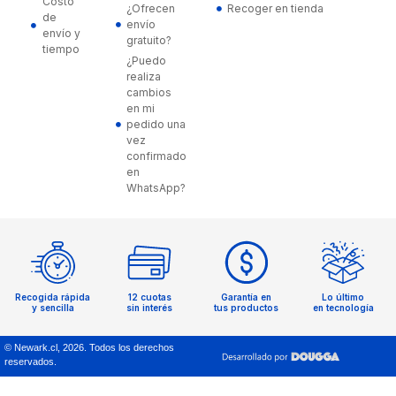
Costo
¿Ofrecen
Recoger en tienda
de
envío
envío y
gratuito?
tiempo
¿Puedo
realiza
cambios
en mi
pedido una
vez
confirmado
en
WhatsApp?
Recogida rápida
12 cuotas
Garantía en
Lo último
y sencilla
sin interés
tus productos
en tecnología
© Newark.cl,
2026
. Todos los derechos
reservados.