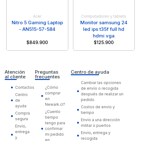
Acer
Computadores y tablets
Nitro 5 Gaming Laptop
Monitor samsung 24
- AN515-57-584
led ips t35f full hd
hdmi vga
$
849.900
$
125.900
Atención
Preguntas
Centro de ayuda
al cliente
frecuentes
Cambiar las opciones
Contactos
¿Cómo
de envío o recogida
comprar
después de realizar un
Centro
en
pedido
de
Newark.cl?
ayuda
Costos de envío y
¿Cuento
tiempo
Compra
tiempo
segura
Envío a una dirección
tengo para
militar o puertos
Envío,
confirmar
entrega
Envío, entrega y
mi pedido
y
recogida
en