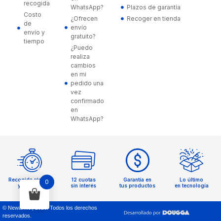
recogida
WhatsApp?
Plazos de garantía
Costo
¿Ofrecen
Recoger en tienda
de
envío
envío y
gratuito?
tiempo
¿Puedo
realiza
cambios
en mi
pedido una
vez
confirmado
en
WhatsApp?
Recogida rápida
12 cuotas
Garantía en
Lo último
0
y sencilla
sin interés
tus productos
en tecnología
© Newark.cl,
2026
. Todos los derechos
reservados.