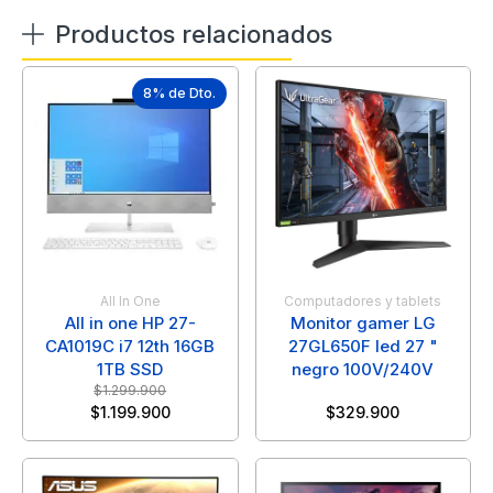
Productos relacionados
8% de Dto.
All In One
Computadores y tablets
All in one HP 27-
Monitor gamer LG
CA1019C i7 12th 16GB
27GL650F led 27 "
1TB SSD
negro 100V/240V
$
1.299.900
$
1.199.900
$
329.900