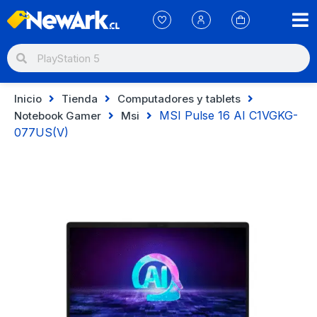
Inicio
Tienda
Computadores y tablets
MSI Pulse 16 AI C1VGKG-
Notebook Gamer
Msi
077US(V)