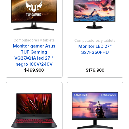
Computadores y tablets
Computadores y tablets
Monitor gamer Asus
Monitor LED 27”
TUF Gaming
S27F350FHU
VG27AQ1A led 27 "
negro 100V/240V
$
499.900
$
179.900