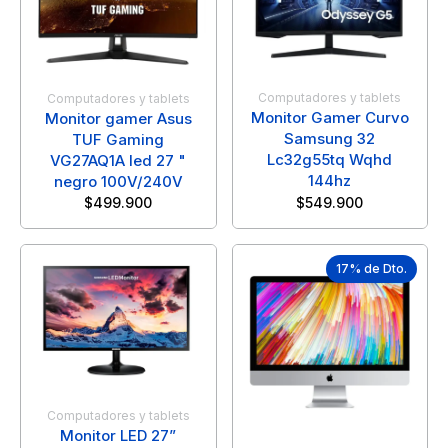
Computadores y tablets
Computadores y tablets
Monitor Gamer Curvo
Monitor gamer Asus
Samsung 32
TUF Gaming
Lc32g55tq Wqhd
VG27AQ1A led 27 "
144hz
negro 100V/240V
$
499.900
$
549.900
17% de Dto.
Computadores y tablets
Monitor LED 27”