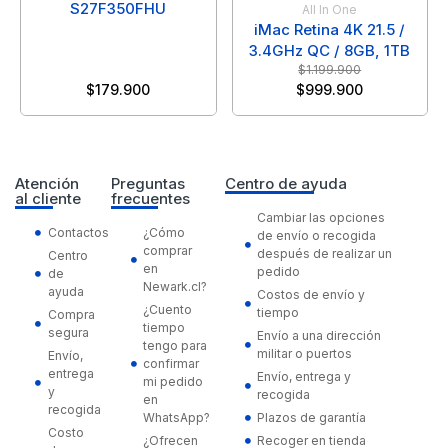
S27F350FHU
All In One
iMac Retina 4K 21.5 /
3.4GHz QC / 8GB, 1TB
$
1.199.900
$
179.900
$
999.900
Atención
Preguntas
Centro de ayuda
al cliente
frecuentes
Cambiar las opciones
Contactos
¿Cómo
de envío o recogida
comprar
después de realizar un
Centro
en
pedido
de
Newark.cl?
ayuda
Costos de envío y
¿Cuento
tiempo
Compra
tiempo
segura
Envío a una dirección
tengo para
militar o puertos
Envío,
confirmar
entrega
Envío, entrega y
mi pedido
y
recogida
en
recogida
WhatsApp?
Plazos de garantía
Costo
¿Ofrecen
Recoger en tienda