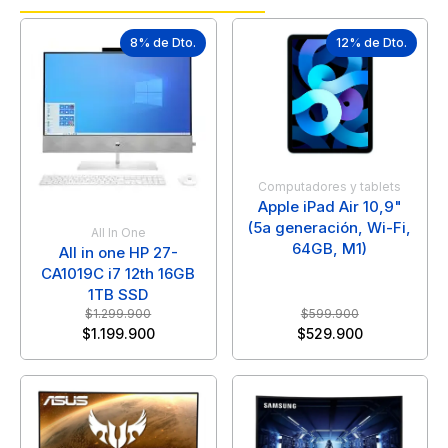
8% de Dto.
12% de Dto.
Computadores y tablets
Apple iPad Air 10,9"
(5a generación, Wi-Fi,
All In One
64GB, M1)
All in one HP 27-
CA1019C i7 12th 16GB
1TB SSD
$
1.299.900
$
599.900
$
1.199.900
$
529.900