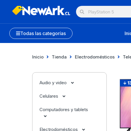
Todas las categorías
Ini
Inicio
Tienda
Electrodomésticos
Tel
Audio y video
↓ 1
Celulares
Audífonos
Computadores y tablets
Accesorios
Cámaras
Apple
Electrodomésticos
Apple