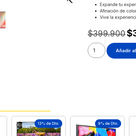
Expande tu exper
Afinación de color
Vive la experienc
$
$
399.900
Añadir al
13% de Dto.
9% de Dto.