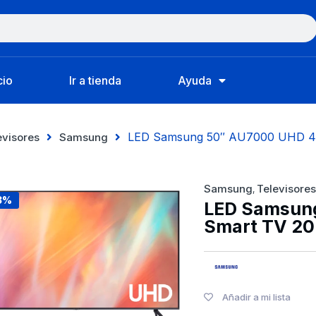
cio
Ir a tienda
Ayuda
LED Samsung 50″ AU7000 UHD 4
evisores
Samsung
Samsung
Televisores
,
3%
LED Samsun
Smart TV 20
Añadir a mi lista