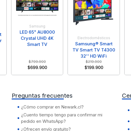
Samsung
LED 65" AU8000
t
Crystal UHD 4K
Electrodomésticos
r
Samsung® Smart
Smart TV
TV Smart TV T4300
32'' HD WiFi
$
799.900
$
219.900
$
699.900
$
199.900
Preguntas frecuentes
Ce
¿Cómo comprar en Newark.cl?
¿Cuento tiempo tengo para confirmar mi
pedido en WhatsApp?
¿Ofrecen envío gratuito?