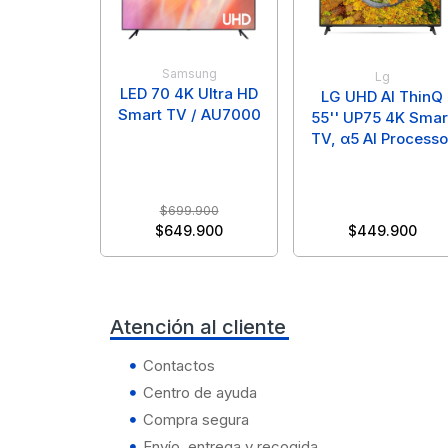
Black Shark
Gamer
Secadoras
ROJEM
Motorola
Aorus
Garmin
Samsung
Tablets
Aorus
Lg
Samsung
LED 70 4K Ultra HD
LG UHD AI ThinQ
Mademsa
Oukitel
Smart TV / AU7000
Apple
55'' UP75 4K Smar
Huawei
TV, α5 AI Processo
Asus
TOSHIBA
Realme
Asus
Infinix
Dell
Xiaomi
$
699.900
Samsung
$
649.900
$
449.900
Dell
Kieslect
Hp
Tesla
Hp
Oukitel
Lenovo
Atención al cliente
Xiaomi
Lenovo
Contactos
Samsung
Msi
Centro de ayuda
ZTE
Compra segura
Msi
Xiaomi
Envío, entrega y recogida