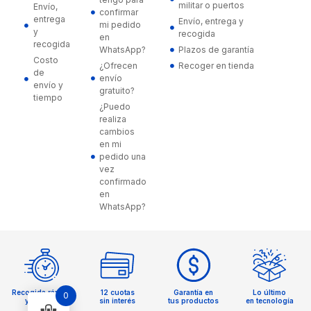
militar o puertos
Envío,
confirmar
entrega
Envío, entrega y
mi pedido
y
recogida
en
recogida
WhatsApp?
Plazos de garantía
Costo
¿Ofrecen
Recoger en tienda
de
envío
envío y
gratuito?
tiempo
¿Puedo
realiza
cambios
en mi
pedido una
vez
confirmado
en
WhatsApp?
Recogida rápida
12 cuotas
Garantía en
Lo último
0
y sencilla
sin interés
tus productos
en tecnología