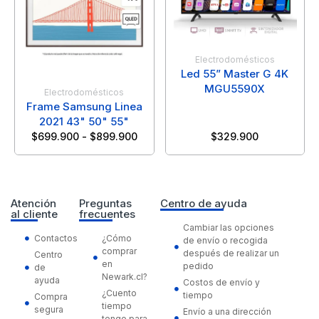
Electrodomésticos
Led 55” Master G 4K
MGU5590X
Electrodomésticos
Frame Samsung Linea
2021 43" 50" 55"
$
699.900
-
$
899.900
$
329.900
Atención
Preguntas
Centro de ayuda
al cliente
frecuentes
Cambiar las opciones
Contactos
¿Cómo
de envío o recogida
comprar
después de realizar un
Centro
en
pedido
de
Newark.cl?
ayuda
Costos de envío y
¿Cuento
tiempo
Compra
tiempo
segura
Envío a una dirección
tengo para