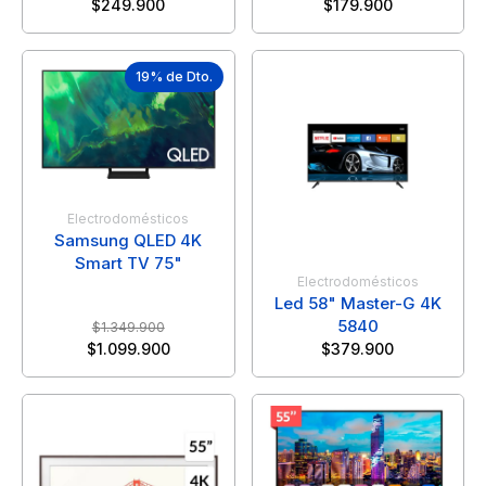
$
249.900
$
179.900
19% de Dto.
Electrodomésticos
Samsung QLED 4K
Smart TV 75"
Electrodomésticos
Led 58" Master-G 4K
5840
$
1.349.900
$
1.099.900
$
379.900