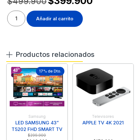
$
399.900
$
499.900
Añadir al carrito
Productos relacionados
17% de Dto.
Samsung
Televisores
LED SAMSUNG 43”
APPLE TV 4K 2021
T5202 FHD SMART TV
$
299.900