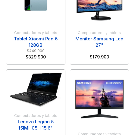
Computadores y tablets
Computadores y tablets
Tablet Xiaomi Pad 6
Monitor Samsung Led
128GB
27"
$
449.900
$
329.900
$
179.900
Computadores y tablets
Lenovo Legion 5
15IMH05H 15.6"
Computadores y tablets