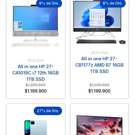
8% de Dto.
8% de Dto.
All In One
All in one HP 27-
All In One
CB1177z AMD R7 16GB
All in one HP 27-
1TB SSD
CA1019C i7 12th 16GB
1TB SSD
$
1.299.900
$
1.299.900
$
1.199.900
$
1.199.900
27% de Dto.