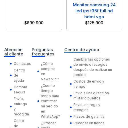
Monitor samsung 24
led ips t35f full hd
hdmi vga
$
899.900
$
125.900
Atención
Preguntas
Centro de ayuda
al cliente
frecuentes
Cambiar las opciones
Contactos
¿Cómo
de envío o recogida
comprar
después de realizar un
Centro
en
pedido
de
Newark.cl?
ayuda
Costos de envío y
¿Cuento
tiempo
Compra
tiempo
segura
Envío a una dirección
tengo para
militar o puertos
Envío,
confirmar
entrega
Envío, entrega y
mi pedido
y
recogida
en
recogida
WhatsApp?
Plazos de garantía
Costo
¿Ofrecen
Recoger en tienda
de