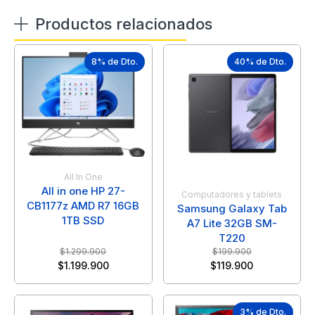
Productos relacionados
8% de Dto.
40% de Dto.
All In One
All in one HP 27-
Computadores y tablets
CB1177z AMD R7 16GB
Samsung Galaxy Tab
1TB SSD
A7 Lite 32GB SM-
T220
$
1.299.900
$
199.900
$
1.199.900
$
119.900
3% de Dto.