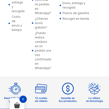
entrega
Envío, entrega y
mi pedido
y
recogida
en
recogida
WhatsApp?
Plazos de garantía
Costo
¿Ofrecen
Recoger en tienda
de
envío
envío y
gratuito?
tiempo
¿Puedo
realiza
cambios
en mi
pedido una
vez
confirmado
en
WhatsApp?
Recogida rápida
12 cuotas
Garantía en
Lo último
0
y sencilla
sin interés
tus productos
en tecnología