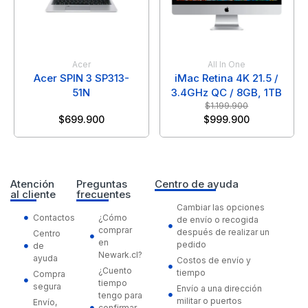
Acer
All In One
Acer SPIN 3 SP313-
iMac Retina 4K 21.5 /
51N
3.4GHz QC / 8GB, 1TB
$
1.199.900
$
699.900
$
999.900
Atención
Preguntas
Centro de ayuda
al cliente
frecuentes
Cambiar las opciones
Contactos
¿Cómo
de envío o recogida
comprar
después de realizar un
Centro
en
pedido
de
Newark.cl?
ayuda
Costos de envío y
¿Cuento
tiempo
Compra
tiempo
segura
Envío a una dirección
tengo para
militar o puertos
Envío,
confirmar