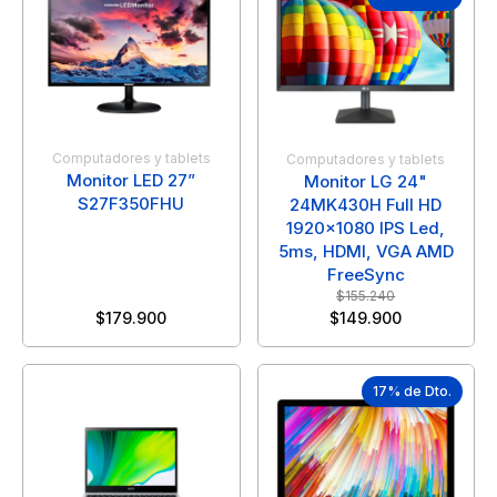
Computadores y tablets
Computadores y tablets
Monitor LED 27”
Monitor LG 24"
S27F350FHU
24MK430H Full HD
1920x1080 IPS Led,
5ms, HDMI, VGA AMD
FreeSync
$
155.240
$
179.900
$
149.900
17% de Dto.