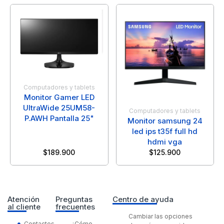
Computadores y tablets
Monitor Gamer LED
UltraWide 25UM58-
Computadores y tablets
P.AWH Pantalla 25"
Monitor samsung 24
led ips t35f full hd
hdmi vga
$
189.900
$
125.900
Atención
Preguntas
Centro de ayuda
al cliente
frecuentes
Cambiar las opciones
Contactos
¿Cómo