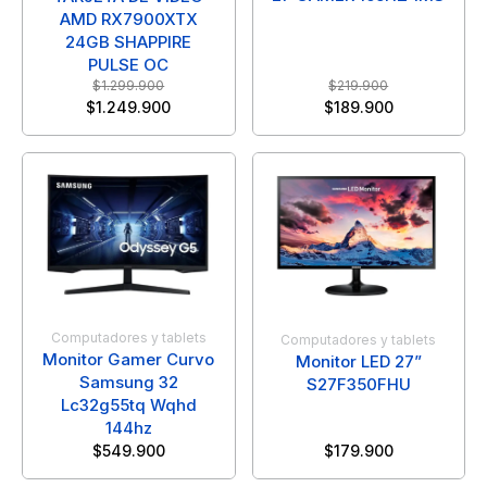
AMD RX7900XTX
24GB SHAPPIRE
PULSE OC
$
1.299.900
$
219.900
$
1.249.900
$
189.900
Computadores y tablets
Computadores y tablets
Monitor Gamer Curvo
Monitor LED 27”
Samsung 32
S27F350FHU
Lc32g55tq Wqhd
144hz
$
549.900
$
179.900