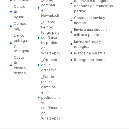
de envío o recogida
comprar
después de realizar un
Centro
en
pedido
de
Newark.cl?
ayuda
Costos de envío y
¿Cuento
tiempo
Compra
tiempo
segura
Envío a una dirección
tengo para
militar o puertos
Envío,
confirmar
entrega
Envío, entrega y
mi pedido
y
recogida
en
recogida
WhatsApp?
Plazos de garantía
Costo
¿Ofrecen
Recoger en tienda
de
envío
envío y
gratuito?
tiempo
¿Puedo
realiza
cambios
en mi
pedido una
vez
confirmado
en
WhatsApp?