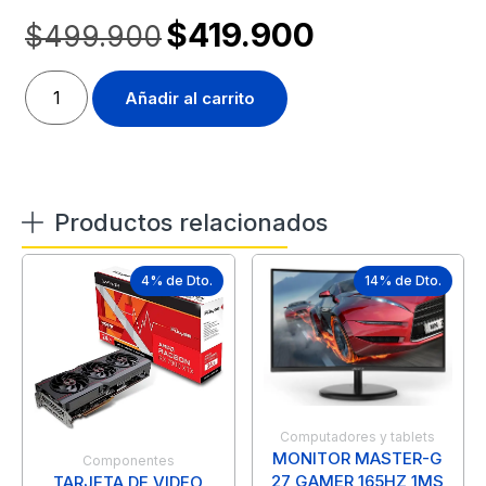
$
419.900
$
499.900
Añadir al carrito
Productos relacionados
4% de Dto.
14% de Dto.
Computadores y tablets
MONITOR MASTER-G
Componentes
27 GAMER 165HZ 1MS
TARJETA DE VIDEO