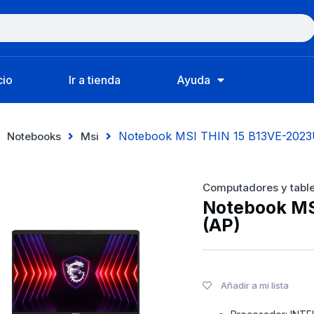
cio
Ir a tienda
Ayuda
Notebook MSI THIN 15 B13VE-2023
Notebooks
Msi
Computadores y table
Notebook MS
(AP)
Añadir a mi lista