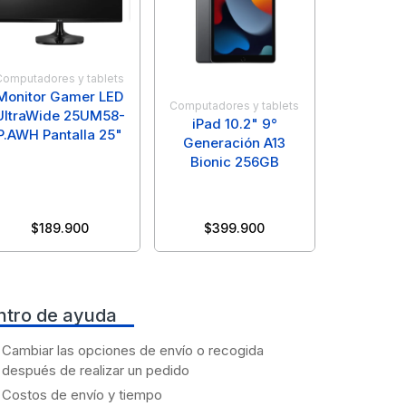
Computadores y tablets
Monitor Gamer LED
Computadores y tablets
UltraWide 25UM58-
iPad 10.2" 9°
P.AWH Pantalla 25"
Generación A13
Bionic 256GB
$
189.900
$
399.900
ntro de ayuda
Cambiar las opciones de envío o recogida
después de realizar un pedido
Costos de envío y tiempo