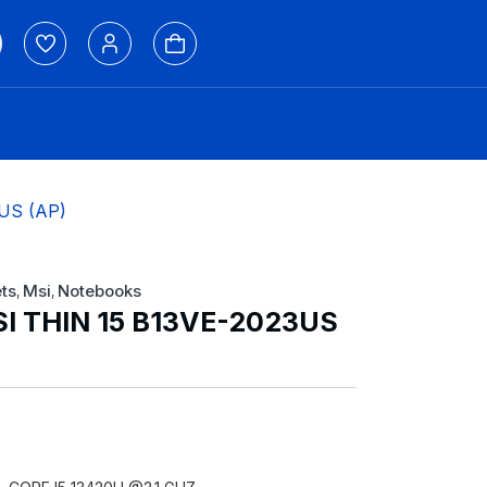
US (AP)
ts
Msi
Notebooks
,
,
I THIN 15 B13VE-2023US