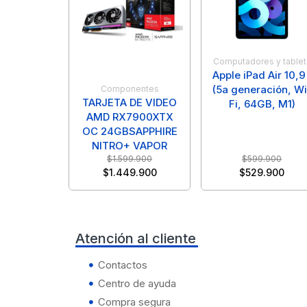
Black Shark
Gamer
Secadoras
ROJEM
Motorola
Aorus
Garmin
Tablets
Aorus
Samsung
Computadores y tablet
Mademsa
Oukitel
Apple iPad Air 10,9
Apple
Huawei
(5a generación, Wi
Componentes
Asus
TOSHIBA
TARJETA DE VIDEO
Fi, 64GB, M1)
Realme
AMD RX7900XTX
Asus
Infinix
OC 24GBSAPPHIRE
Dell
Xiaomi
NITRO+ VAPOR
Samsung
$
1.599.900
$
599.900
Dell
Kieslect
$
1.449.900
$
529.900
Hp
Tesla
Hp
Oukitel
Lenovo
Atención al cliente
Xiaomi
Lenovo
Samsung
Msi
Contactos
Centro de ayuda
ZTE
Msi
Xiaomi
Compra segura