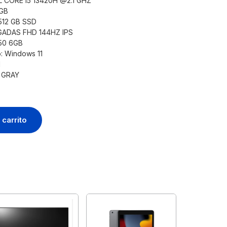
L CORE I5 13420H @2.1 GHZ
 GB
512 GB SSD
ULGADAS FHD 144HZ IPS
050 6GB
: Windows 11
H
 GRAY
 carrito