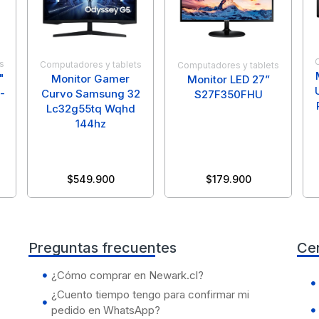
s
Computadores y tablets
Computadores y tablets
"
Monitor Gamer
Monitor LED 27”
-
Curvo Samsung 32
S27F350FHU
Lc32g55tq Wqhd
144hz
$
549.900
$
179.900
Preguntas frecuentes
Ce
¿Cómo comprar en Newark.cl?
¿Cuento tiempo tengo para confirmar mi
pedido en WhatsApp?