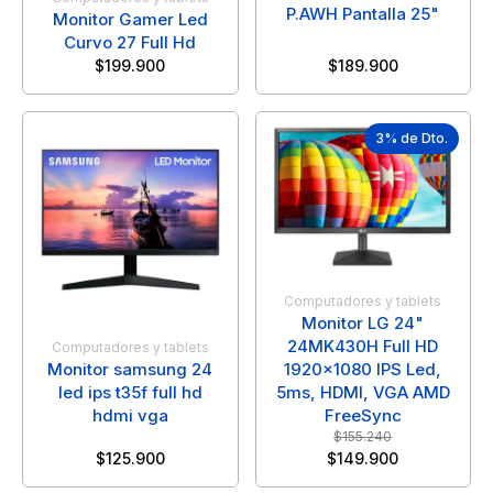
P.AWH Pantalla 25"
Monitor Gamer Led
Curvo 27 Full Hd
$
199.900
$
189.900
3% de Dto.
Computadores y tablets
Monitor LG 24"
24MK430H Full HD
Computadores y tablets
1920x1080 IPS Led,
Monitor samsung 24
5ms, HDMI, VGA AMD
led ips t35f full hd
FreeSync
hdmi vga
$
155.240
$
125.900
$
149.900