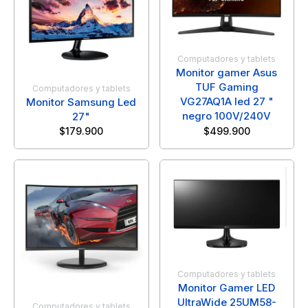
Computadores y tablets
Monitor gamer Asus
TUF Gaming
Computadores y tablets
VG27AQ1A led 27 "
Monitor Samsung Led
negro 100V/240V
27"
$
179.900
$
499.900
Computadores y tablets
Monitor Gamer LED
UltraWide 25UM58-
Computadores y tablets