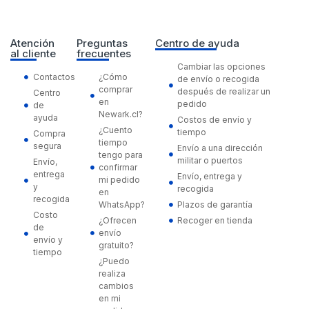
Atención
Preguntas
Centro de ayuda
al cliente
frecuentes
Cambiar las opciones
Contactos
¿Cómo
de envío o recogida
comprar
después de realizar un
Centro
en
pedido
de
Newark.cl?
ayuda
Costos de envío y
¿Cuento
tiempo
Compra
tiempo
segura
Envío a una dirección
tengo para
militar o puertos
Envío,
confirmar
entrega
Envío, entrega y
mi pedido
y
recogida
en
recogida
WhatsApp?
Plazos de garantía
Costo
¿Ofrecen
Recoger en tienda
de
envío
envío y
gratuito?
tiempo
¿Puedo
realiza
cambios
en mi