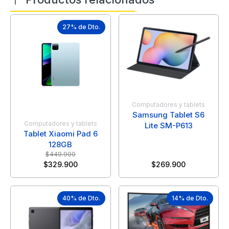
27% de Dto.
Computadores y tablets
Samsung Tablet S6
Computadores y tablets
Lite SM-P613
Tablet Xiaomi Pad 6
128GB
$
449.900
$
329.900
$
269.900
40% de Dto.
14% de Dto.