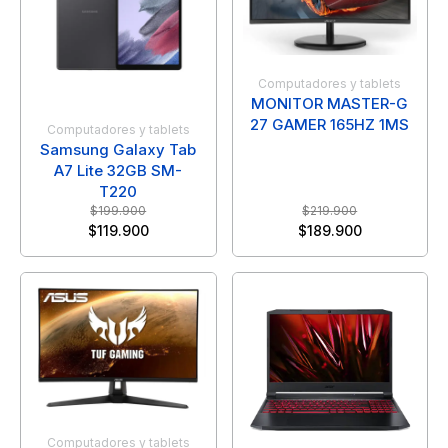
Computadores y tablets
MONITOR MASTER-G
27 GAMER 165HZ 1MS
Computadores y tablets
Samsung Galaxy Tab
A7 Lite 32GB SM-
T220
$
199.900
$
219.900
$
119.900
$
189.900
Computadores y tablets