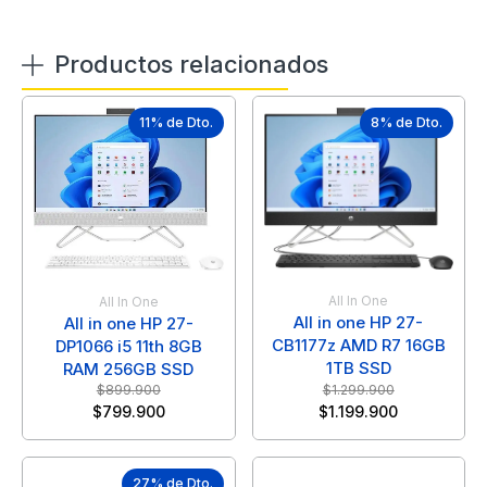
Productos relacionados
11% de Dto.
8% de Dto.
All In One
All In One
All in one HP 27-
All in one HP 27-
CB1177z AMD R7 16GB
DP1066 i5 11th 8GB
1TB SSD
RAM 256GB SSD
$
899.900
$
1.299.900
$
799.900
$
1.199.900
27% de Dto.