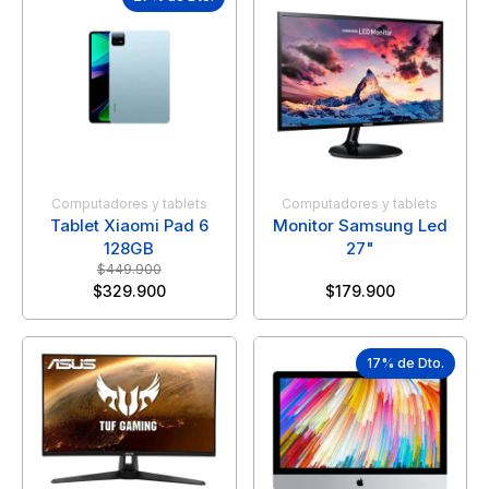
Computadores y tablets
Computadores y tablets
Tablet Xiaomi Pad 6
Monitor Samsung Led
128GB
27"
$
449.900
$
329.900
$
179.900
17% de Dto.