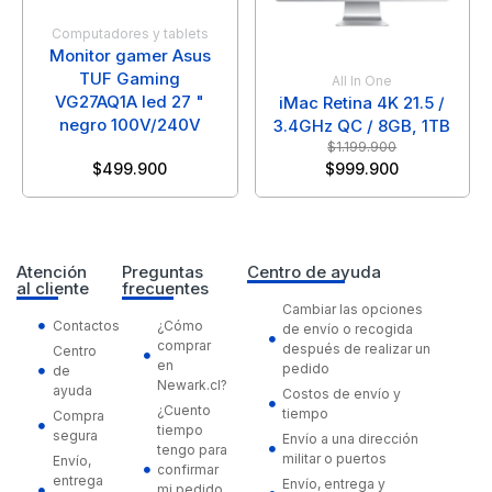
Computadores y tablets
Monitor gamer Asus
TUF Gaming
All In One
VG27AQ1A led 27 "
iMac Retina 4K 21.5 /
negro 100V/240V
3.4GHz QC / 8GB, 1TB
$
1.199.900
$
499.900
$
999.900
Atención
Preguntas
Centro de ayuda
al cliente
frecuentes
Cambiar las opciones
Contactos
¿Cómo
de envío o recogida
comprar
después de realizar un
Centro
en
pedido
de
Newark.cl?
ayuda
Costos de envío y
¿Cuento
tiempo
Compra
tiempo
segura
Envío a una dirección
tengo para
militar o puertos
Envío,
confirmar
entrega
Envío, entrega y
mi pedido