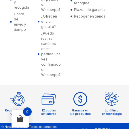
y
recogida
en
recogida
WhatsApp?
Plazos de garantía
Costo
¿Ofrecen
Recoger en tienda
de
envío
envío y
gratuito?
tiempo
¿Puedo
realiza
cambios
en mi
pedido una
vez
confirmado
en
WhatsApp?
Recogida rápida
12 cuotas
Garantía en
Lo último
0
y sencilla
sin interés
tus productos
en tecnología
© Newark.cl,
2026
. Todos los derechos