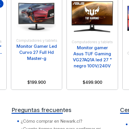
.
Computadores y tablets
s
Computadores y tablets
Monitor Gamer Led
"
Monitor gamer
Curvo 27 Full Hd
-
Asus TUF Gaming
Master-g
VG27AQ1A led 27 "
negro 100V/240V
$
199.900
$
499.900
Preguntas frecuentes
Ce
¿Cómo comprar en Newark.cl?
¿Cuento tiempo tengo para confirmar mi