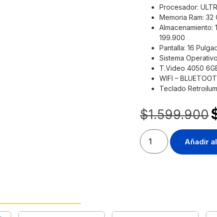
Procesador: ULT
Memoria Ram: 32
Almacenamiento: 
199.900
Pantalla: 16 Pulg
Sistema Operativo
T.Video 4050 6G
WIFI – BLUETOO
Teclado Retroilu
$
1.599.900
Añadir al