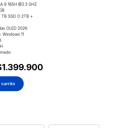
RA 9 185H @2.3 GHZ
 GB
1 TB SSD O 2TB +
adas OLED 2026
: Windows 11
B
TH
minado
$
1.399.900
 carrito