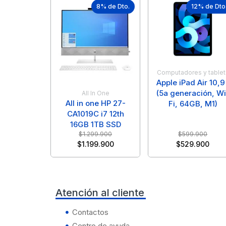
8% de Dto.
12% de Dto
Computadores y tablet
Apple iPad Air 10,9
(5a generación, Wi
All In One
All in one HP 27-
Fi, 64GB, M1)
CA1019C i7 12th
16GB 1TB SSD
$
1.299.900
$
599.900
$
1.199.900
$
529.900
Atención al cliente
Contactos
Centro de ayuda