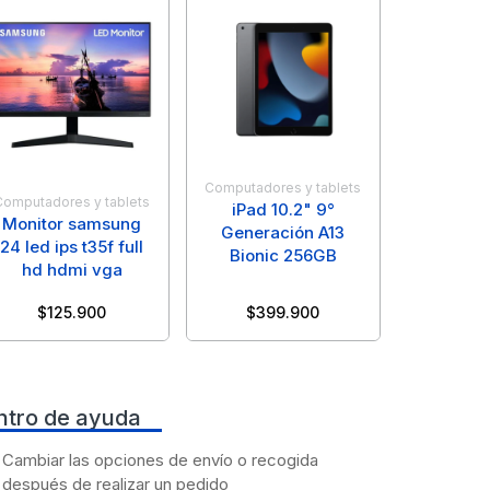
Computadores y tablets
Computadores y tablets
iPad 10.2" 9°
Monitor samsung
Generación A13
24 led ips t35f full
Bionic 256GB
hd hdmi vga
$
125.900
$
399.900
ntro de ayuda
Cambiar las opciones de envío o recogida
después de realizar un pedido