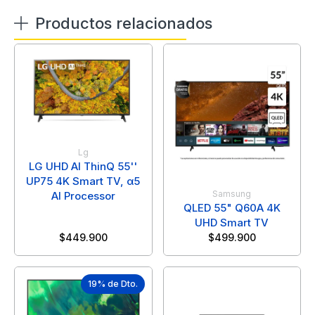
Productos relacionados
Lg
LG UHD AI ThinQ 55''
UP75 4K Smart TV, α5
Samsung
AI Processor
QLED 55" Q60A 4K
UHD Smart TV
$
449.900
$
499.900
19% de Dto.