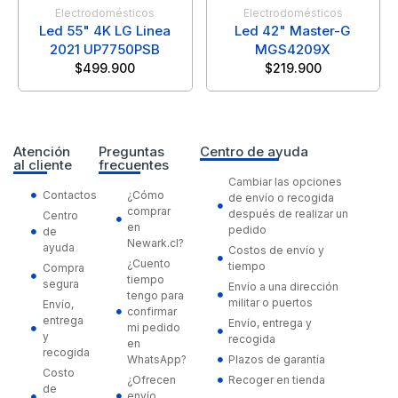
Electrodomésticos
Electrodomésticos
Led 55" 4K LG Linea
Led 42" Master-G
2021 UP7750PSB
MGS4209X
$
499.900
$
219.900
Atención
Preguntas
Centro de ayuda
al cliente
frecuentes
Cambiar las opciones
Contactos
¿Cómo
de envío o recogida
comprar
después de realizar un
Centro
en
pedido
de
Newark.cl?
ayuda
Costos de envío y
¿Cuento
tiempo
Compra
tiempo
segura
Envío a una dirección
tengo para
militar o puertos
Envío,
confirmar
entrega
Envío, entrega y
mi pedido
y
recogida
en
recogida
WhatsApp?
Plazos de garantía
Costo
¿Ofrecen
Recoger en tienda
de
envío