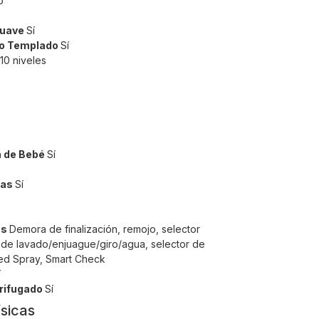
o
Suave
Sí
io Templado
Sí
10 niveles
a de Bebé
Sí
das
Sí
es
Demora de finalización, remojo, selector
l de lavado/enjuague/giro/agua, selector de
ed Spray, Smart Check
í
rifugado
Sí
ísicas