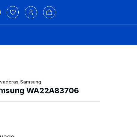
avadoras
Samsung
,
amsung WA22A83706
avado