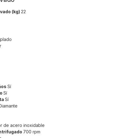
vado (kg)
22
mplado
r
iños
Sí
no
Sí
rta
Sí
Diamante
r de acero inoxidable
ntrifugado
700 rpm