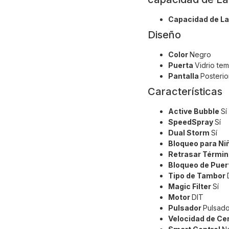
Capacidad de La
Diseño
Color
Negro
Puerta
Vidrio te
Pantalla
Posterio
Características
Active Bubble
Sí
SpeedSpray
Sí
Dual Storm
Sí
Bloqueo para N
Retrasar Térmi
Bloqueo de Pue
Tipo de Tambor
Magic Filter
Sí
Motor
DIT
Pulsador
Pulsado
Velocidad de Ce