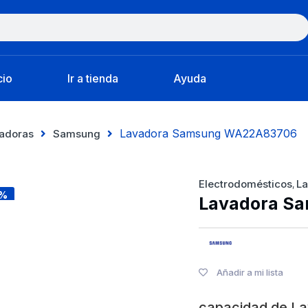
cio
Ir a tienda
Ayuda
Lavadora Samsung WA22A83706
adoras
Samsung
Electrodomésticos
L
,
5%
Lavadora S
Añadir a mi lista
capacidad de L