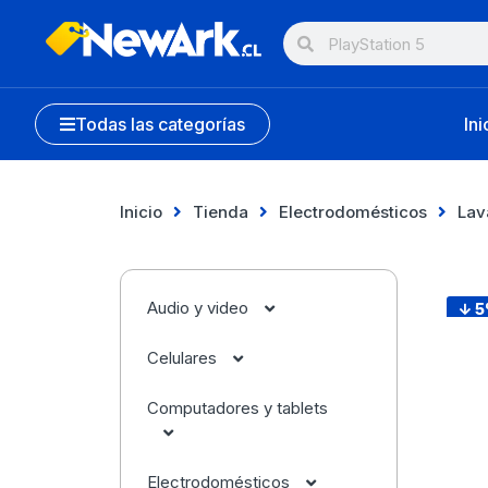
Todas las categorías
Ini
Inicio
Tienda
Electrodomésticos
Lav
Audio y video
↓ 
Celulares
Audífonos
Computadores y tablets
Accesorios
Cámaras
Apple
Electrodomésticos
Apple