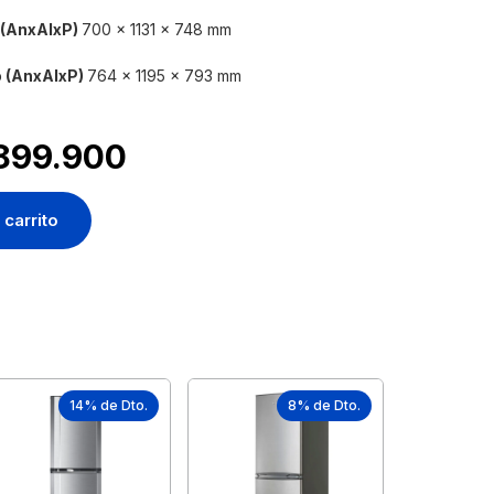
 (AnxAlxP)
700 x 1131 x 748 mm
 (AnxAlxP)
764 x 1195 x 793 mm
899.900
 carrito
14% de Dto.
8% de Dto.