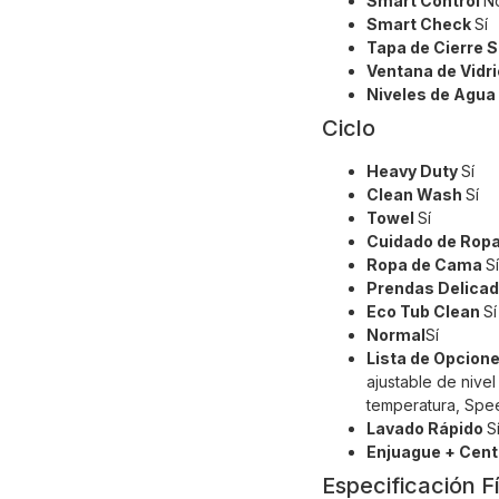
Smart Control
N
Smart Check
Sí
Tapa de Cierre 
Ventana de Vidr
Niveles de Agua
Ciclo
Heavy Duty
Sí
Clean Wash
Sí
Towel
Sí
Cuidado de Rop
Ropa de Cama
Sí
Prendas Delica
Eco Tub Clean
Sí
Normal
Sí
Lista de Opcion
ajustable de nive
temperatura, Spe
Lavado Rápido
S
Enjuague + Cent
Especificación F