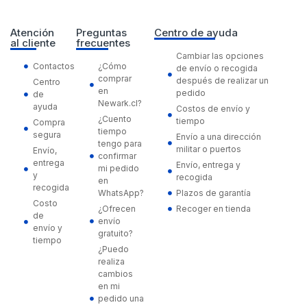
Atención
Preguntas
Centro de ayuda
al cliente
frecuentes
Cambiar las opciones
Contactos
¿Cómo
de envío o recogida
comprar
después de realizar un
Centro
en
pedido
de
Newark.cl?
ayuda
Costos de envío y
¿Cuento
tiempo
Compra
tiempo
segura
Envío a una dirección
tengo para
militar o puertos
Envío,
confirmar
entrega
Envío, entrega y
mi pedido
y
recogida
en
recogida
WhatsApp?
Plazos de garantía
Costo
¿Ofrecen
Recoger en tienda
de
envío
envío y
gratuito?
tiempo
¿Puedo
realiza
cambios
en mi
pedido una