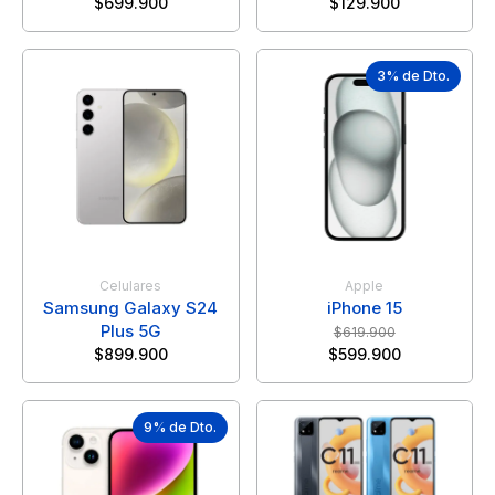
$
699.900
$
129.900
3% de Dto.
Celulares
Apple
Samsung Galaxy S24
iPhone 15
Plus 5G
$
619.900
$
899.900
$
599.900
9% de Dto.