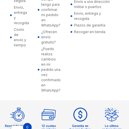
segura
Envío a una dirección
tengo para
militar o puertos
Envío,
confirmar
entrega
Envío, entrega y
mi pedido
y
recogida
en
recogida
WhatsApp?
Plazos de garantía
Costo
¿Ofrecen
Recoger en tienda
de
envío
envío y
gratuito?
tiempo
¿Puedo
realiza
cambios
en mi
pedido una
vez
confirmado
en
WhatsApp?
Recogida rápida
12 cuotas
Garantía en
Lo último
0