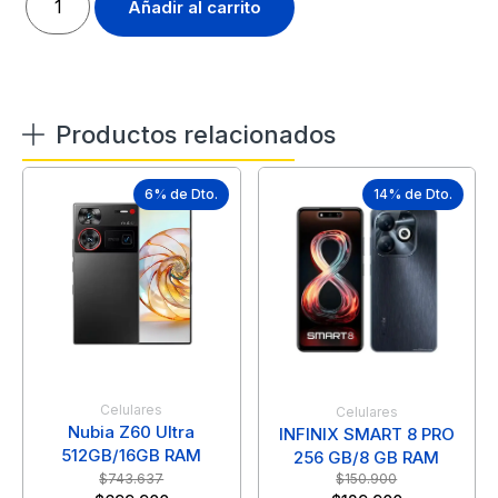
Añadir al carrito
Productos relacionados
6% de Dto.
14% de Dto.
Celulares
Celulares
Nubia Z60 Ultra
INFINIX SMART 8 PRO
512GB/16GB RAM
256 GB/8 GB RAM
$
743.637
$
150.900