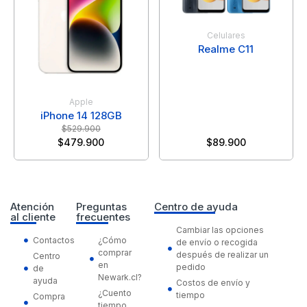
Celulares
Realme C11
Apple
iPhone 14 128GB
$
529.900
$
479.900
$
89.900
Atención
Preguntas
Centro de ayuda
al cliente
frecuentes
Cambiar las opciones
Contactos
¿Cómo
de envío o recogida
comprar
después de realizar un
Centro
en
pedido
de
Newark.cl?
ayuda
Costos de envío y
¿Cuento
tiempo
Compra
tiempo