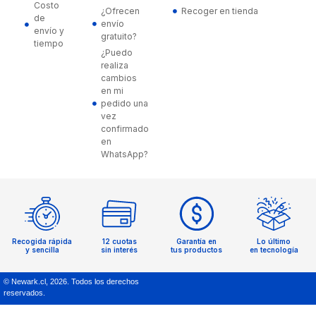
Costo
¿Ofrecen
Recoger en tienda
de
envío
envío y
gratuito?
tiempo
¿Puedo
realiza
cambios
en mi
pedido una
vez
confirmado
en
WhatsApp?
Recogida rápida
12 cuotas
Garantía en
Lo último
y sencilla
sin interés
tus productos
en tecnología
© Newark.cl,
2026
. Todos los derechos
reservados.