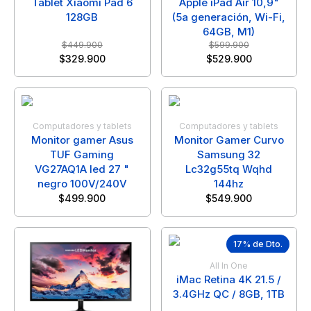
Tablet Xiaomi Pad 6
Apple iPad Air 10,9"
128GB
(5a generación, Wi-Fi,
64GB, M1)
$
449.900
$
599.900
$
329.900
$
529.900
Computadores y tablets
Computadores y tablets
Monitor gamer Asus
Monitor Gamer Curvo
TUF Gaming
Samsung 32
VG27AQ1A led 27 "
Lc32g55tq Wqhd
negro 100V/240V
144hz
$
499.900
$
549.900
17% de Dto.
All In One
iMac Retina 4K 21.5 /
3.4GHz QC / 8GB, 1TB