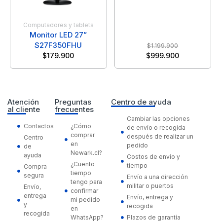
Computadores y tablets
Monitor LED 27”
S27F350FHU
$
1.199.900
$
179.900
$
999.900
Atención
Preguntas
Centro de ayuda
al cliente
frecuentes
Cambiar las opciones
Contactos
¿Cómo
de envío o recogida
comprar
después de realizar un
Centro
en
pedido
de
Newark.cl?
ayuda
Costos de envío y
¿Cuento
tiempo
Compra
tiempo
segura
Envío a una dirección
tengo para
militar o puertos
Envío,
confirmar
entrega
Envío, entrega y
mi pedido
y
recogida
en
recogida
WhatsApp?
Plazos de garantía