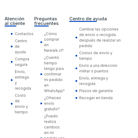
Atención
Preguntas
Centro de ayuda
al cliente
frecuentes
Cambiar las opciones
Contactos
¿Cómo
de envío o recogida
comprar
después de realizar un
Centro
en
pedido
de
Newark.cl?
ayuda
Costos de envío y
¿Cuento
tiempo
Compra
tiempo
segura
Envío a una dirección
tengo para
militar o puertos
Envío,
confirmar
entrega
Envío, entrega y
mi pedido
y
recogida
en
recogida
WhatsApp?
Plazos de garantía
Costo
¿Ofrecen
Recoger en tienda
de
envío
envío y
gratuito?
tiempo
¿Puedo
realiza
cambios
en mi