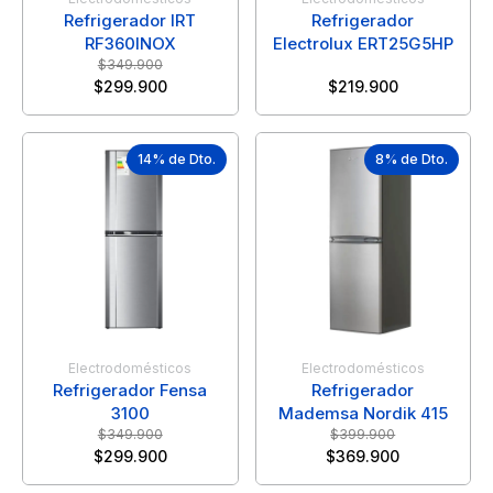
Refrigerador IRT
Refrigerador
RF360INOX
Electrolux ERT25G5HP
$
349.900
$
299.900
$
219.900
14% de Dto.
8% de Dto.
Electrodomésticos
Electrodomésticos
Refrigerador Fensa
Refrigerador
3100
Mademsa Nordik 415
$
349.900
$
399.900
$
299.900
$
369.900