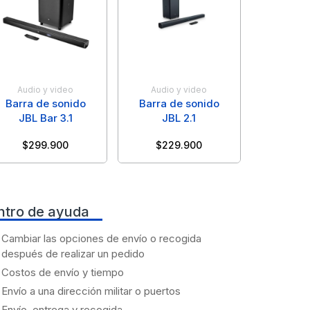
Audio y video
Audio y video
Barra de sonido
Barra de sonido
JBL Bar 3.1
JBL 2.1
$
299.900
$
229.900
ntro de ayuda
Cambiar las opciones de envío o recogida
después de realizar un pedido
Costos de envío y tiempo
Envío a una dirección militar o puertos
Envío, entrega y recogida