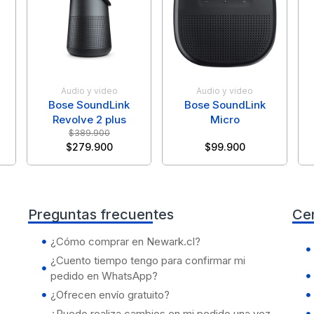
Audio y video
Audio y video
Bose SoundLink
Bose SoundLink
Revolve 2 plus
Micro
$
389.900
$
279.900
$
99.900
Preguntas frecuentes
Ce
¿Cómo comprar en Newark.cl?
¿Cuento tiempo tengo para confirmar mi
pedido en WhatsApp?
¿Ofrecen envío gratuito?
¿Puedo realiza cambios en mi pedido una vez