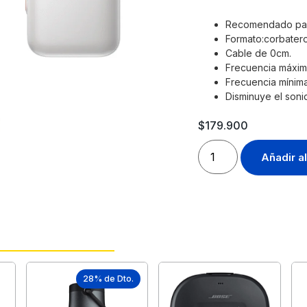
Recomendado para
Formato:corbatero
Cable de 0cm.
Frecuencia máxim
Frecuencia mínima
Disminuye el soni
$
179.900
Añadir al
28% de Dto.