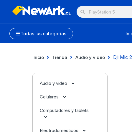
Todas las categorías
Ini
Dji Mic 
Inicio
Tienda
Audio y video
Audio y video
Celulares
Audífonos
Computadores y tablets
Accesorios
Cámaras
Apple
Electrodomésticos
Apple