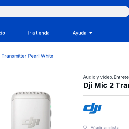
cio
Ir a tienda
Ayuda
2 Transmitter Pearl White
Audio y video
Entret
,
Dji Mic 2 Tr
Añadir a mi lista