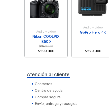
Black Shark
Gamer
Secadoras
ROJEM
Motorola
Aorus
Garmin
Tablets
Aorus
Samsung
Mademsa
Oukitel
Audio y video
Apple
Huawei
Audio y video
GoPro Hero 4K
Asus
TOSHIBA
Nikon COOLPIX
Realme
B500
Asus
Infinix
$
349.900
Dell
Xiaomi
$
299.900
$
229.900
Samsung
Dell
Kieslect
Hp
Tesla
Hp
Atención al cliente
Oukitel
Lenovo
Contactos
Xiaomi
Lenovo
Centro de ayuda
Samsung
Msi
Compra segura
ZTE
Envío, entrega y recogida
Msi
Xiaomi