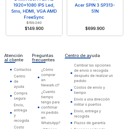
1920x1080 IPS Led,
Acer SPIN 3 SP313-
5ms, HDMI, VGA AMD
51N
FreeSync
$
155.240
$
149.900
$
699.900
Atención
Preguntas
Centro de ayuda
al cliente
frecuentes
Cambiar las opciones
Contactos
¿Cómo
de envío o recogida
comprar
después de realizar un
Centro
en
pedido
de
Newark.cl?
ayuda
Costos de envío y
¿Cuento
tiempo
Compra
tiempo
segura
Envío a una dirección
tengo para
militar o puertos
Envío,
confirmar
entrega
Envío, entrega y
mi pedido
y
recogida
en
recogida
WhatsApp?
Plazos de garantía
Costo