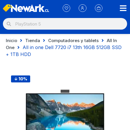
Inicio
Tienda
Computadores y tablets
All In
All in one Dell 7720 i7 13th 16GB 512GB SSD
One
+ 1TB HDD
↓ 10%