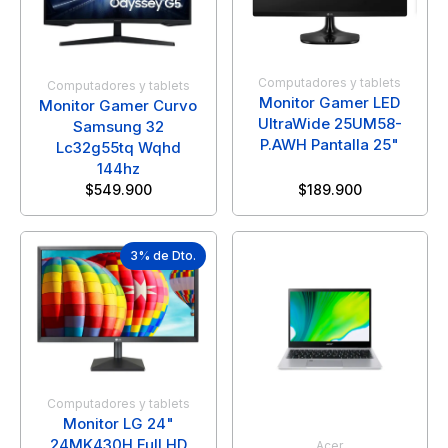
Computadores y tablets
Computadores y tablets
Monitor Gamer LED
Monitor Gamer Curvo
UltraWide 25UM58-
Samsung 32
P.AWH Pantalla 25"
Lc32g55tq Wqhd
144hz
$
549.900
$
189.900
3% de Dto.
Computadores y tablets
Monitor LG 24"
24MK430H Full HD
Acer