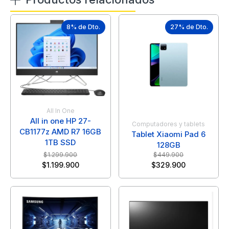
8% de Dto.
27% de Dto.
All In One
All in one HP 27-
Computadores y tablets
CB1177z AMD R7 16GB
Tablet Xiaomi Pad 6
1TB SSD
128GB
$
1.299.900
$
449.900
$
1.199.900
$
329.900