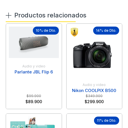
Productos relacionados
10% de Dto.
14% de Dto.
Audio y video
Parlante JBL Flip 6
Audio y video
Nikon COOLPIX B500
$
99.900
$
349.900
$
89.900
$
299.900
11% de Dto.