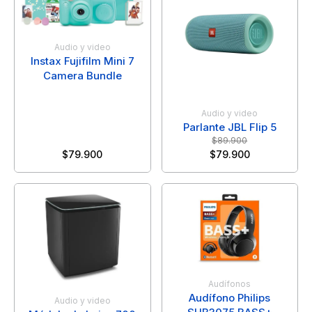
Audio y video
Instax Fujifilm Mini 7
Camera Bundle
Audio y video
Parlante JBL Flip 5
$
89.900
$
79.900
$
79.900
Audífonos
Audífono Philips
Audio y video