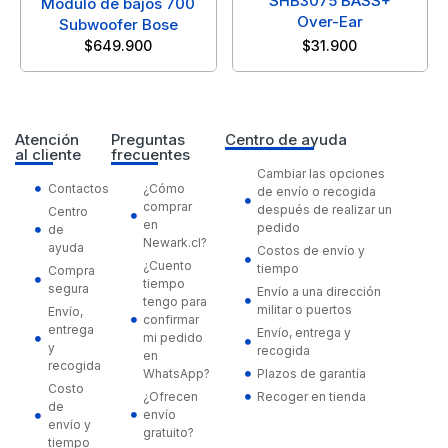
SHB3075 BASS+
Módulo de bajos 700
Over-Ear
Subwoofer Bose
$
649.900
$
31.900
Atención
Preguntas
Centro de ayuda
al cliente
frecuentes
Cambiar las opciones
Contactos
¿Cómo
de envío o recogida
comprar
después de realizar un
Centro
en
pedido
de
Newark.cl?
ayuda
Costos de envío y
¿Cuento
tiempo
Compra
tiempo
segura
Envío a una dirección
tengo para
militar o puertos
Envío,
confirmar
entrega
Envío, entrega y
mi pedido
y
recogida
en
recogida
WhatsApp?
Plazos de garantía
Costo
¿Ofrecen
Recoger en tienda
de
envío
envío y
gratuito?
tiempo