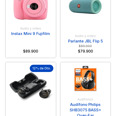
Audio y video
Instax Mini 9 Fujifilm
Audio y video
Parlante JBL Flip 5
$
89.900
$
89.900
$
79.900
12% de Dto.
Audífonos
Audífono Philips
SHB3075 BASS+
Over-Ear