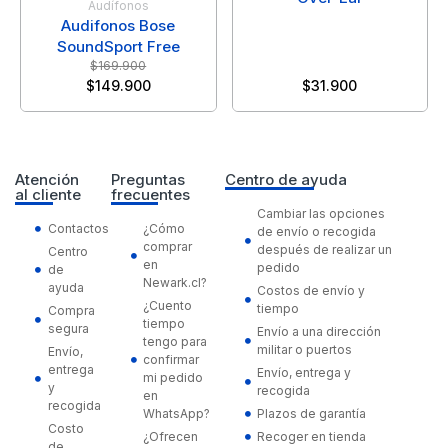
Audífonos
Audifonos Bose
SoundSport Free
$
169.900
$
149.900
$
31.900
Atención
Preguntas
Centro de ayuda
al cliente
frecuentes
Cambiar las opciones
Contactos
¿Cómo
de envío o recogida
comprar
después de realizar un
Centro
en
pedido
de
Newark.cl?
ayuda
Costos de envío y
¿Cuento
tiempo
Compra
tiempo
segura
Envío a una dirección
tengo para
militar o puertos
Envío,
confirmar
entrega
Envío, entrega y
mi pedido
y
recogida
en
recogida
WhatsApp?
Plazos de garantía
Costo
¿Ofrecen
Recoger en tienda
de