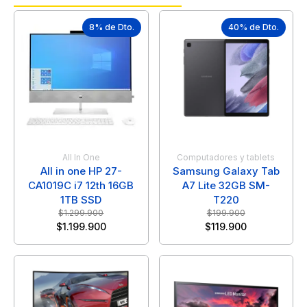
8% de Dto.
40% de Dto.
All In One
Computadores y tablets
All in one HP 27-
Samsung Galaxy Tab
CA1019C i7 12th 16GB
A7 Lite 32GB SM-
1TB SSD
T220
$
1.299.900
$
199.900
$
1.199.900
$
119.900