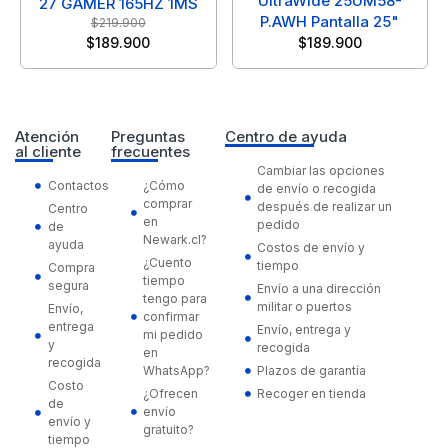
UltraWide 25UM58-
27 GAMER 165HZ 1MS
P.AWH Pantalla 25"
$
219.900
$
189.900
$
189.900
Atención
Preguntas
Centro de ayuda
al cliente
frecuentes
Cambiar las opciones
Contactos
¿Cómo
de envío o recogida
comprar
después de realizar un
Centro
en
pedido
de
Newark.cl?
ayuda
Costos de envío y
¿Cuento
tiempo
Compra
tiempo
segura
Envío a una dirección
tengo para
militar o puertos
Envío,
confirmar
entrega
Envío, entrega y
mi pedido
y
recogida
en
recogida
WhatsApp?
Plazos de garantía
Costo
¿Ofrecen
Recoger en tienda
de
envío
envío y
gratuito?
tiempo